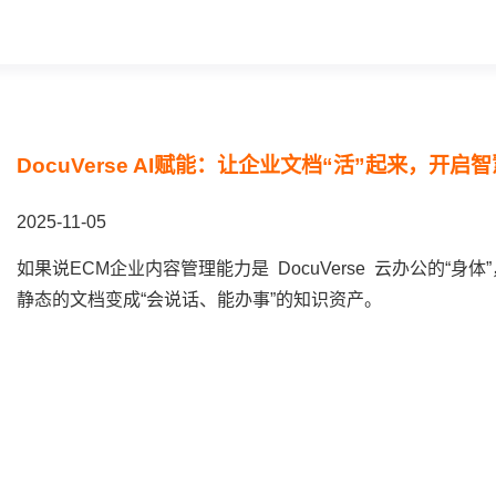
DocuVerse AI赋能：让企业文档“活”起来，开
2025-11-05
如果说ECM企业内容管理能力是 DocuVerse 云办公的“身体”
静态的文档变成“会说话、能办事”的知识资产。