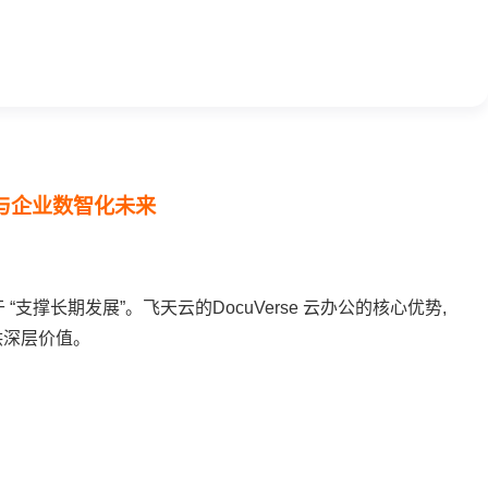
值与企业数智化未来
“支撑长期发展”。飞天云的DocuVerse 云办公的核心优势,
提供深层价值。