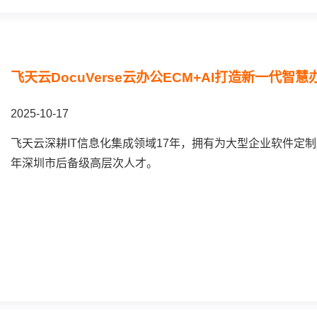
飞天云DocuVerse云办公ECM+AI打造新一代
2025-10-17
飞天云深耕IT信息化集成领域17年，拥有为大型企业软件定
年深圳市后备级高层次人才。