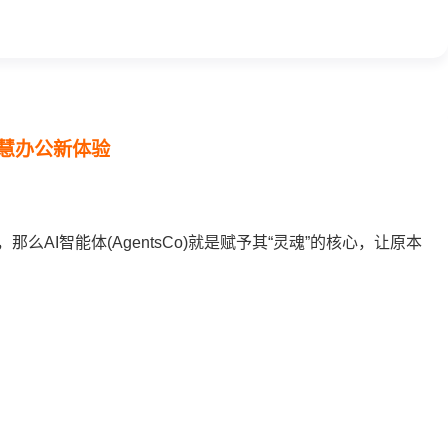
启智慧办公新体验
，那么AI智能体(AgentsCo)就是赋予其“灵魂”的核心，让原本