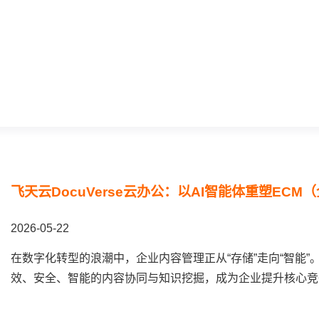
飞天云DocuVerse云办公：以AI智能体重塑E
2026-05-22
在数字化转型的浪潮中，企业内容管理正从“存储”走向“智能
效、安全、智能的内容协同与知识挖掘，成为企业提升核心竞